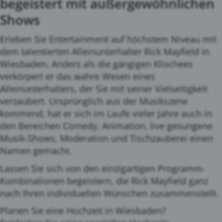
begeistert mit außergewöhnlichen
Shows
Erleben Sie Entertainment auf höchstem Niveau mit
dem talentierten Alleinunterhalter Rick Mayfield in
Wiesbaden. Anders als die gängigen Klischees
verkörpert er das wahre Wesen eines
Alleinunterhalters, der Sie mit seiner Vielseitigkeit
verzaubert. Ursprünglich aus der Musikszene
kommend, hat er sich im Laufe vieler Jahre auch in
den Bereichen Comedy, Animation, live gesungene
Musik-Shows, Moderation und Tischzauberei einen
Namen gemacht.
Lassen Sie sich von den einzigartigen Programm-
Kombinationen begeistern, die Rick Mayfield ganz
nach Ihren individuellen Wünschen zusammenstellt.
Planen Sie eine Hochzeit in Wiesbaden?