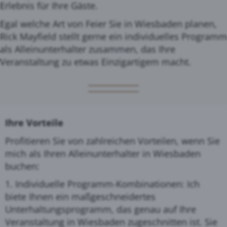
Erlebnis für Ihre Gäste.
Egal welche Art von Feier Sie in Wiesbaden planen,
Rick Mayfield stellt gerne ein individuelles Programm
als Alleinunterhalter zusammen, das Ihre
Veranstaltung zu etwas Einzigartigem macht.
Ihre Vorteile
Profitieren Sie von zahlreichen Vorteilen, wenn Sie
mich als Ihren Alleinunterhalter in Wiesbaden
buchen:
1. Individuelle Programm-Kombinationen: Ich
biete Ihnen ein maßgeschneidertes
Unterhaltungsprogramm, das genau auf Ihre
Veranstaltung in Wiesbaden zugeschnitten ist. Sie