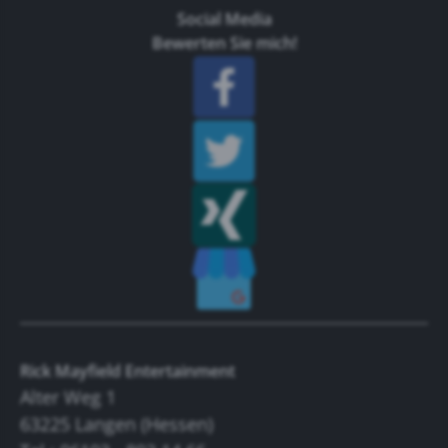
Social Media
Bewerten Sie mich!
Rick Mayfield Entertainment
Alter Weg 1
63225 Langen (Hessen)