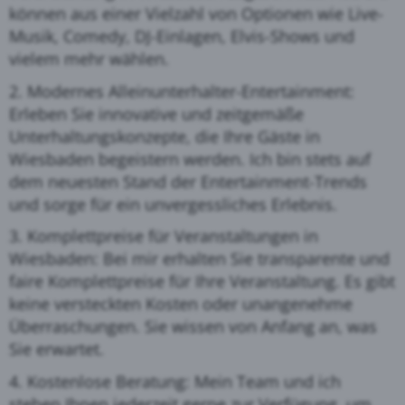
können aus einer Vielzahl von Optionen wie Live-
Musik, Comedy, DJ-Einlagen, Elvis-Shows und
vielem mehr wählen.
2. Modernes Alleinunterhalter-Entertainment:
Erleben Sie innovative und zeitgemäße
Unterhaltungskonzepte, die Ihre Gäste in
Wiesbaden begeistern werden. Ich bin stets auf
dem neuesten Stand der Entertainment-Trends
und sorge für ein unvergessliches Erlebnis.
3. Komplettpreise für Veranstaltungen in
Wiesbaden: Bei mir erhalten Sie transparente und
faire Komplettpreise für Ihre Veranstaltung. Es gibt
keine versteckten Kosten oder unangenehme
Überraschungen. Sie wissen von Anfang an, was
Sie erwartet.
4. Kostenlose Beratung: Mein Team und ich
stehen Ihnen jederzeit gerne zur Verfügung, um