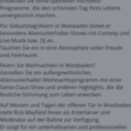
Entdecken Sie seine speziellen Hochzeits-
Programme, die den schönsten Tag Ihres Lebens
unvergesslich machen.
Für Geburtstagsfeiern in Wiesbaden bietet er
besondere Alleinunterhalter-Shows mit Comedy und
Live-Musik bzw. DJ an.
Tauchen Sie ein in eine Atmosphäre voller Freude
und Feierlaune.
Feiern Sie Weihnachten in Wiesbaden?
Genießen Sie ein außergewöhnliches
Alleinunterhalter-Weihnachtsprogramm mit einer
Santa-Claus-Show und anderen Highlights, die die
festliche Stimmung zum Leben erwecken.
Auf Messen und Tagen der offenen Tür in Wiesbaden
steht Rick Mayfield Ihnen als Entertainer und
Moderator auf der Bühne zur Verfügung.
Er sorgt für ein unterhaltsames und professionelles