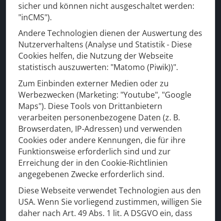
sicher und können nicht ausgeschaltet werden:
"inCMS").
Auch in Ihrer Region
Andere Technologien dienen der Auswertung des
• Frankfurt
Nutzerverhaltens (Analyse und Statistik - Diese
•
Wiesbaden
Cookies helfen, die Nutzung der Webseite
• Mainz
statistisch auszuwerten: "Matomo (Piwik))".
• Darmstadt
Zum Einbinden externer Medien oder zu
• Hanau
Werbezwecken (Marketing: "Youtube", "Google
Maps"). Diese Tools von Drittanbietern
• Bad Homburg
verarbeiten personenbezogene Daten (z. B.
• Mannheim
Browserdaten, IP-Adressen) und verwenden
• Aschaffenburg
Cookies oder andere Kennungen, die für ihre
• Offenbach
Funktionsweise erforderlich sind und zur
Erreichung der in den Cookie-Richtlinien
• Rüsselsheim
angegebenen Zwecke erforderlich sind.
Diese Webseite verwendet Technologien aus den
Für Ihre Sicherheit
USA. Wenn Sie vorliegend zustimmen, willigen Sie
daher nach Art. 49 Abs. 1 lit. A DSGVO ein, dass