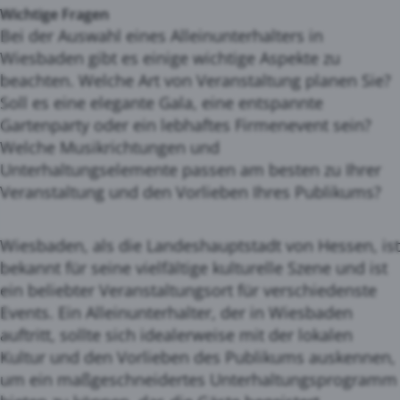
Wichtige Fragen
Bei der Auswahl eines Alleinunterhalters in
Wiesbaden gibt es einige wichtige Aspekte zu
beachten. Welche Art von Veranstaltung planen Sie?
Soll es eine elegante Gala, eine entspannte
Gartenparty oder ein lebhaftes Firmenevent sein?
Welche Musikrichtungen und
Unterhaltungselemente passen am besten zu Ihrer
Veranstaltung und den Vorlieben Ihres Publikums?
Wiesbaden, als die Landeshauptstadt von Hessen, ist
bekannt für seine vielfältige kulturelle Szene und ist
ein beliebter Veranstaltungsort für verschiedenste
Events. Ein Alleinunterhalter, der in Wiesbaden
auftritt, sollte sich idealerweise mit der lokalen
Kultur und den Vorlieben des Publikums auskennen,
um ein maßgeschneidertes Unterhaltungsprogramm