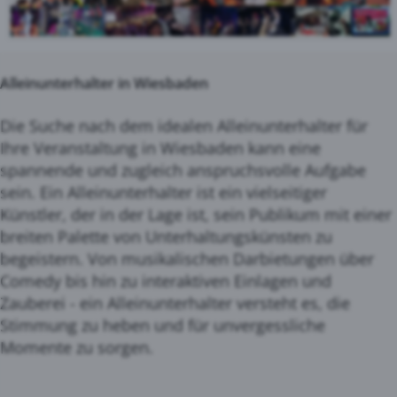
Alleinunterhalter in Wiesbaden
Die Suche nach dem idealen Alleinunterhalter für
Ihre Veranstaltung in Wiesbaden kann eine
spannende und zugleich anspruchsvolle Aufgabe
sein. Ein Alleinunterhalter ist ein vielseitiger
Künstler, der in der Lage ist, sein Publikum mit einer
breiten Palette von Unterhaltungskünsten zu
begeistern. Von musikalischen Darbietungen über
Comedy bis hin zu interaktiven Einlagen und
Zauberei - ein Alleinunterhalter versteht es, die
Stimmung zu heben und für unvergessliche
Momente zu sorgen.