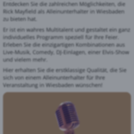
Entdecken Sie die zahlreichen Möglichkeiten, die
Rick Mayfield als Alleinunterhalter in Wiesbaden
zu bieten hat.
Er ist ein wahres Multitalent und gestaltet ein ganz
individuelles Programm speziell für Ihre Feier.
Erleben Sie die einzigartigen Kombinationen aus
Live-Musik, Comedy, DJ-Einlagen, einer Elvis-Show
und vielem mehr.
Hier erhalten Sie die erstklassige Qualität, die Sie
sich von einem Alleinunterhalter für Ihre
Veranstaltung in Wiesbaden wünschen!