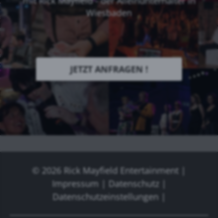
mit Rick Mayfield - der Alleinunterhalter in
Wiesbaden
JETZT ANFRAGEN !
© 2026
Rick Mayfield Entertainment
|
Impressum
|
Datenschutz
|
Datenschutzeinstellungen
|