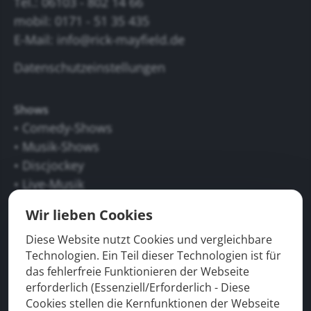
Tel.: 06103 - 802 14 66
mobil: 0171 - 51 35 435
E-Mail:
info@rick-mayfield.de
Datenschutzeinstellungen
Shows
• Comedy-Shows
• Musik-Shows
• Discjockey
• Live-Musik
• Tischzauberei
Wir lieben Cookies
• Moderation
• Karneval
Diese Website nutzt Cookies und vergleichbare
Technologien. Ein Teil dieser Technologien ist für
• Walk-Acts
das fehlerfreie Funktionieren der Webseite
• Mittelalter
erforderlich (Essenziell/Erforderlich - Diese
Cookies stellen die Kernfunktionen der Webseite