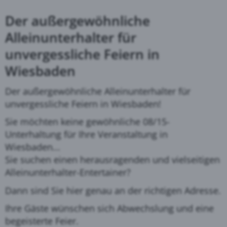
Der außergewöhnliche
Alleinunterhalter für
unvergessliche Feiern in
Wiesbaden
Der außergewöhnliche Alleinunterhalter für
unvergessliche Feiern in Wiesbaden!
Sie möchten keine gewöhnliche 08/15-
Unterhaltung für Ihre Veranstaltung in
Wiesbaden...
Sie suchen einen herausragenden und vielseitigen
Alleinunterhalter-Entertainer?
Dann sind Sie hier genau an der richtigen Adresse.
Ihre Gäste wünschen sich Abwechslung und eine
begeisterte Feier.