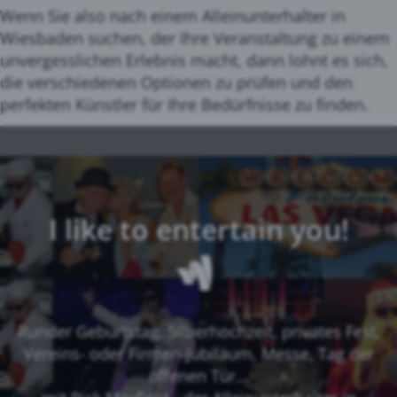
Wenn Sie also nach einem Alleinunterhalter in
Wiesbaden suchen, der Ihre Veranstaltung zu einem
unvergesslichen Erlebnis macht, dann lohnt es sich,
die verschiedenen Optionen zu prüfen und den
perfekten Künstler für Ihre Bedürfnisse zu finden.
I like to entertain you!
Runder Geburtstag, Silberhochzeit, privates Fest,
Vereins- oder Firmen-Jubiläum, Messe, Tag der
offenen Tür...