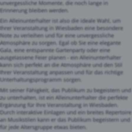
unvergessliche Momente, die noch lange in
Erinnerung bleiben werden.
Ein Alleinunterhalter ist also die ideale Wahl, um
Ihrer Veranstaltung in Wiesbaden eine besondere
Note zu verleihen und für eine unvergessliche
Atmosphäre zu sorgen. Egal ob Sie eine elegante
Gala, eine entspannte Gartenparty oder eine
ausgelassene Feier planen - ein Alleinunterhalter
kann sich perfekt an die Atmosphäre und den Stil
Ihrer Veranstaltung anpassen und für das richtige
Unterhaltungsprogramm sorgen.
Mit seiner Fähigkeit, das Publikum zu begeistern und
zu unterhalten, ist ein Alleinunterhalter die perfekte
Ergänzung für Ihre Veranstaltung in Wiesbaden.
Durch interaktive Einlagen und ein breites Repertoire
an Musikstilen kann er das Publikum begeistern und
für jede Altersgruppe etwas bieten.