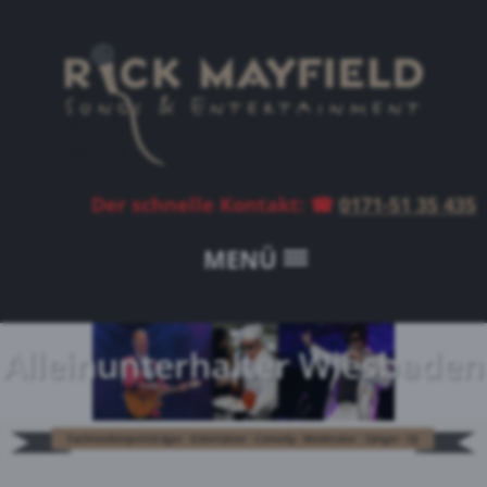
Der schnelle Kontakt
: ☎
0171-51 35 435
MENÜ
Alleinunterhalter Wiesbaden