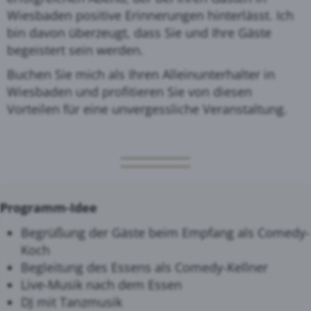
Wiesbaden positive Erinnerungen hinterlässt. Ich
bin davon überzeugt, dass Sie und Ihre Gäste
begeistert sein werden.
Buchen Sie mich als Ihren Alleinunterhalter in
Wiesbaden und profitieren Sie von diesen
Vorteilen für eine unvergessliche Veranstaltung.
Programm-Idee
Begrüßung der Gäste beim Empfang als Comedy-
Koch
Begleitung des Essens als Comedy-Kellner
Live-Musik nach dem Essen
DJ mit Tanzmusik