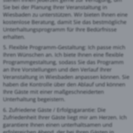
Sie bei der Planung Ihrer Veranstaltung in
Wiesbaden zu unterstützen. Wir bieten Ihnen eine
kostenlose Beratung, damit Sie das bestmögliche
Unterhaltungsprogramm für Ihre Bedürfnisse
erhalten.
5. Flexible Programm-Gestaltung: Ich passe mich
Ihren Wünschen an. Ich biete Ihnen eine flexible
Programmgestaltung, sodass Sie das Programm
an Ihre Vorstellungen und den Verlauf Ihrer
Veranstaltung in Wiesbaden anpassen können. Sie
haben die Kontrolle über den Ablauf und können
Ihre Gäste mit einer maßgeschneiderten
Unterhaltung begeistern.
6. Zufriedene Gäste / Erfolgsgarantie: Die
Zufriedenheit Ihrer Gäste liegt mir am Herzen. Ich
garantiere Ihnen einen unterhaltsamen und
erfolgreichen Abend, der bei Ihren Gästen in