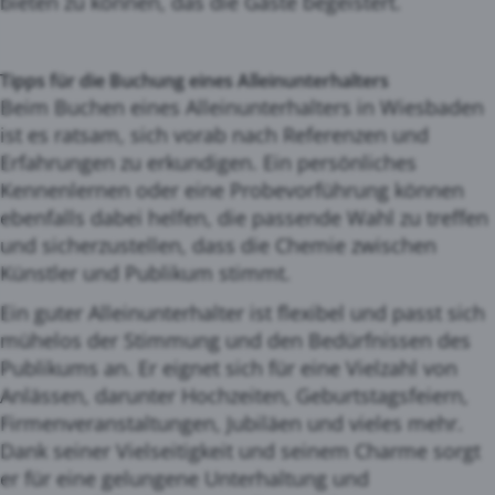
bieten zu können, das die Gäste begeistert.
Tipps für die Buchung eines Alleinunterhalters
Beim Buchen eines Alleinunterhalters in Wiesbaden
ist es ratsam, sich vorab nach Referenzen und
Erfahrungen zu erkundigen. Ein persönliches
Kennenlernen oder eine Probevorführung können
ebenfalls dabei helfen, die passende Wahl zu treffen
und sicherzustellen, dass die Chemie zwischen
Künstler und Publikum stimmt.
Ein guter Alleinunterhalter ist flexibel und passt sich
mühelos der Stimmung und den Bedürfnissen des
Publikums an. Er eignet sich für eine Vielzahl von
Anlässen, darunter Hochzeiten, Geburtstagsfeiern,
Firmenveranstaltungen, Jubiläen und vieles mehr.
Dank seiner Vielseitigkeit und seinem Charme sorgt
er für eine gelungene Unterhaltung und