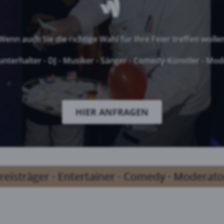
Wenn auch Sie die richtige Wahl für Ihre Feier treffen wolle
unterhalter - DJ - Musiker - Sänger - Comedy-Künstler - Mo
HIER ANFRAGEN