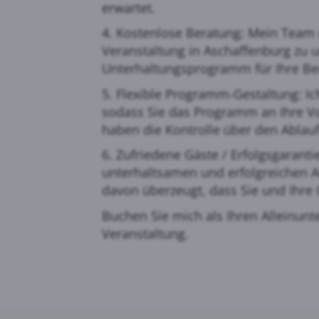
erwartet.
4. Kostenlose Beratung: Mein Team u
Veranstaltung in Aschaffenburg zu u
Unterhaltungsprogramm für Ihre Bed
5. Flexible Programm-Gestaltung: I
sodass Sie das Programm an Ihre Vo
haben die Kontrolle über den Ablau
6. Zufriedene Gäste / Erfolgsgaranti
unterhaltsamen und erfolgreichen Ab
davon überzeugt, dass Sie und Ihre 
Buchen Sie mich als Ihren Alleinunte
Veranstaltung.