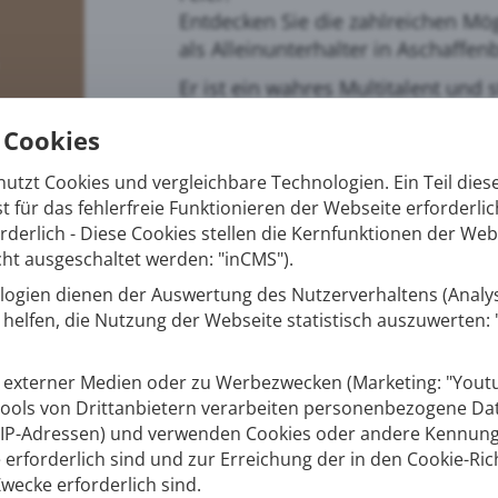
Entdecken Sie die zahlreichen Mög
als Alleinunterhalter in Aschaffenb
Er ist ein wahres Multitalent und s
besonderes Programm zusammen
 Cookies
Erleben Sie außergewöhnliche Ko
Comedy, DJ-Service, einer Elvis-
utzt Cookies und vergleichbare Technologien. Ein Teil dies
t für das fehlerfreie Funktionieren der Webseite erforderlic
Hier erwartet Sie die erstklassige 
orderlich - Diese Cookies stellen die Kernfunktionen der Web
Alleinunterhalter für Ihre Verans
ht ausgeschaltet werden: "inCMS").
ogien dienen der Auswertung des Nutzerverhaltens (Analyse
s helfen, die Nutzung der Webseite statistisch auszuwerten
öchstem Niveau: Alleinunter
externer Medien oder zu Werbezwecken (Marketing: "Youtu
nt!
Tools von Drittanbietern verarbeiten personenbezogene Date
IP-Adressen) und verwenden Cookies oder andere Kennungen
erforderlich sind und zur Erreichung der in den Cookie-Rich
lleinunterhalter Aschaffenburg als wahres Multitalen
ecke erforderlich sind.