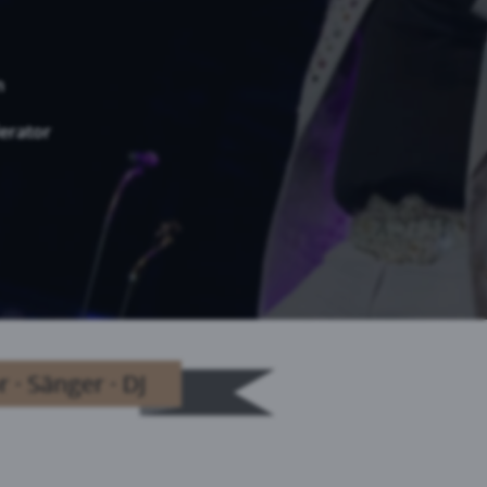
n
derator