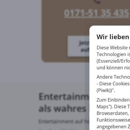
0171-51 35 435
Wir lieben
Jetzt Kontakt
Diese Website n
aufnehmen!
Technologien is
(Essenziell/Erf
und können nic
Andere Technol
- Diese Cookie
(Piwik))".
Entertainment auf h
Zum Einbinden 
als wahres Multitale
Maps"). Diese 
Browserdaten, 
Funktionsweise 
Entertainment auf höchstem Niveau: A
angegebenen Zw