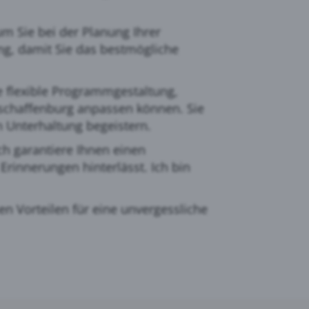
m Sie bei der Planung Ihrer
ng, damit Sie das bestmögliche
e flexible Programmgestaltung,
Aschaffenburg anpassen können. Sie
 Unterhaltung begeistern.
Ich garantiere Ihnen einen
Erinnerungen hinterlässt. Ich bin
en Vorteilen für eine unvergessliche