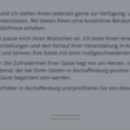
nd ich stehen Ihnen jederzeit gerne zur Verfügung, u
nterstützen. Wir bieten Ihnen eine kostenlose Beratu
ürfnisse erhalten.
ch passe mich Ihren Wünschen an. Ich biete Ihnen ein
rstellungen und den Verlauf Ihrer Veranstaltung in 
f und können Ihre Gäste mit einer maßgeschneiderten
e: Die Zufriedenheit Ihrer Gäste liegt mir am Herzen. 
end, der bei Ihren Gästen in Aschaffenburg positive 
Gäste begeistert sein werden.
rhalter in Aschaffenburg und profitieren Sie von dies