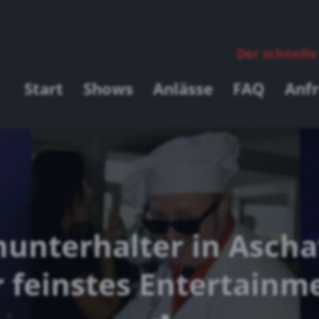
Der schnelle
Start
Shows
Anlässe
FAQ
Anf
inunterhalter in Asch
r feinstes Entertainm