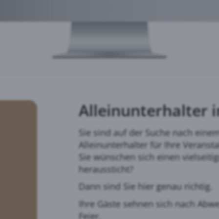
Alleinunterhalter 
Sie sind auf der Suche nach ein
Alleinunterhalter für Ihre Veranst
Sie wünschen sich einen vielseiti
heraussticht?
Dann sind Sie hier genau richtig.
Ihre Gäste sehnen sich nach Abwe
Feier.