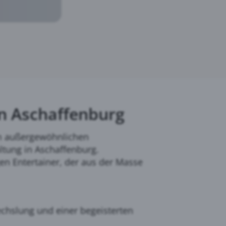
in Aschaffenburg
em außergewöhnlichen
altung in Aschaffenburg.
gen Entertainer, der aus der Masse
chslung und einer begeisterten