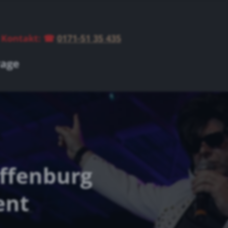
 Kontakt
: ☎
0171-51 35 435
rage
affenburg
ent