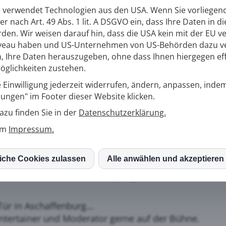
für die Kunst des Alleinunterhaltens.
 verwendet Technologien aus den USA. Wenn Sie vorliegen
ntiert sich Rick Mayfield als ein herausragender Allei
her nach Art. 49 Abs. 1 lit. A DSGVO ein, dass Ihre Daten in d
ikalischen Wurzeln, bietet er seit vielen Jahren eine b
den. Wir weisen darauf hin, dass die USA kein mit der EU v
veau haben und US-Unternehmen von US-Behörden dazu ver
 Comedy-Programmen, Animation, mitreißenden musik
 Ihre Daten herauszugeben, ohne dass Ihnen hiergegen eff
chzauberei.
glichkeiten zustehen.
rogramm-Kombinationen ganz nach Ihren individuellen 
 Einwilligung jederzeit widerrufen, ändern, anpassen, indem
lungen" im Footer dieser Website klicken.
n Aschaffenburg...
azu finden Sie in der
Datenschutzerklärung.
rogramme im Repertoire.
zum
Impressum.
 in Aschaffenburg...
urtstags-Shows, die Comedy und Live-Musik oder DJ-E
liche Cookies zulassen
Alle anwählen und akzeptieren
S
g...
lleinunterhalter-Weihnachtsprogramm mit einer Sant
mo (Piwik)
ür in Aschaffenburg...
 Entertainer und Moderator gerne auf der Bühne.